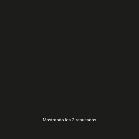
MANDO ANSONIC
10,00
€
MANDO ANSONIC 2
10,00
€
Mostrando los 2 resultados