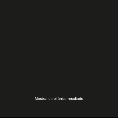
MANDO HITACHI 1
20,00
€
Mostrando el único resultado