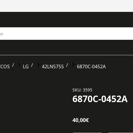
ICOS
LG
42LN575S
6870C-0452A
SKU: 3595
6870C-0452A
40,00
€