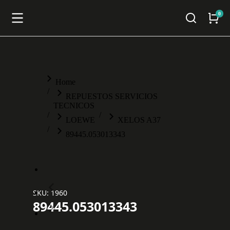
You are here:
Home
REPUESTOS SERVICIOS
TECNICOS
LOEWE
XELOS A37
89445.053013343
SKU: 1960
89445.053013343