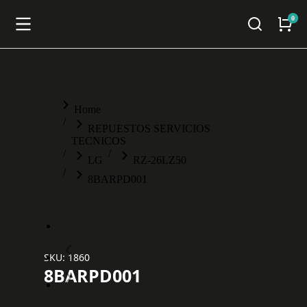
You are here:
Home
REPUESTOS SERVICIOS
TECNICOS
LG
RZ-26LZ50
8BARPD001
SKU: 1860
8BARPD001