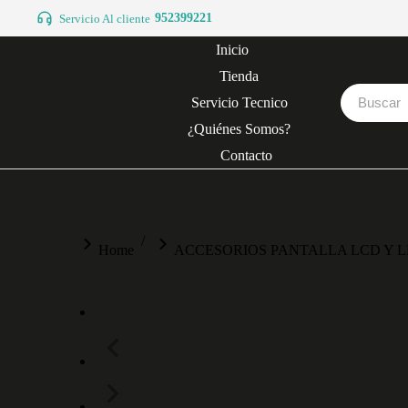
952399221
Servicio Al cliente
Inicio
Tienda
Servicio Tecnico
¿Quiénes Somos?
Contacto
You are here:
Home
ACCESORIOS PANTALLA LCD Y 