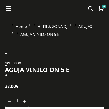
You are here:
Home
HI-FII & ZONA DJ
AGUJAS
AGUJA VINILO ON 5 E
SKU: 3389
AGUJA VINILO ON 5 E
38,00
€