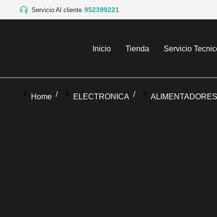
952399221
Servicio Al cliente
Inicio
Tienda
Servicio Tecnic
You are here:
Home
ELECTRONICA
ALIMENTADORE