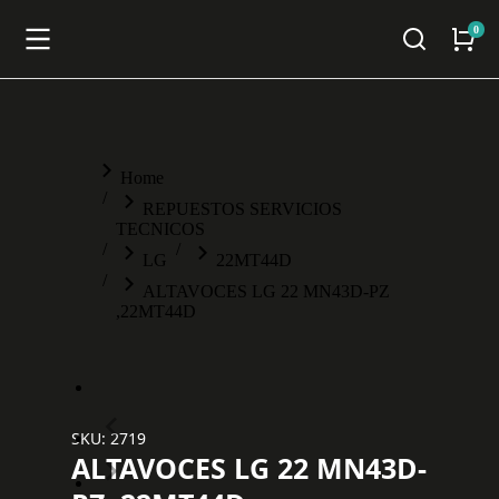
You are here:
Home
REPUESTOS SERVICIOS
TECNICOS
LG
22MT44D
ALTAVOCES LG 22 MN43D-PZ
,22MT44D
SKU: 2719
ALTAVOCES LG 22 MN43D-