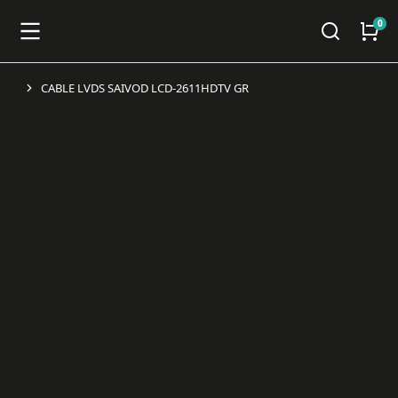
CABLE LVDS SAIVOD LCD-2611HDTV GR
You are here: