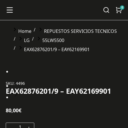
You are here:
Home
REPUESTOS SERVICIOS TECNICOS
LG
55LW5500
EAX62876201/9 – EAY62169901
SKU: 4496
EAX62876201/9 – EAY62169901
80,00
€