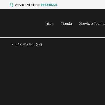
952399221
Servicio Al cliente
Inicio
Tienda
Servicio Tecnic
EAX66171501 (2.0)
You are here: