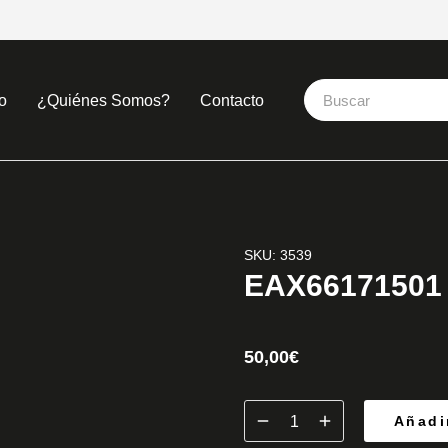
o
¿Quiénes Somos?
Contacto
SKU: 3539
EAX66171501 
50,00
€
Añadir