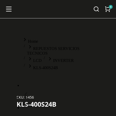
You are here:
Home
REPUESTOS SERVICIOS
TECNICOS
LCD
INVERTER
KLS-400S24B
SKU: 1456
KLS-400S24B