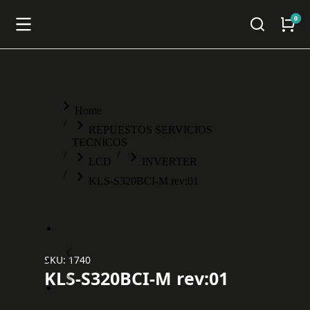
You are here:
Home
REPUESTOS SERVICIOS
TECNICOS
LCD
INVERTER
KLS-S320BCI-M rev:01
SKU: 1740
KLS-S320BCI-M rev:01