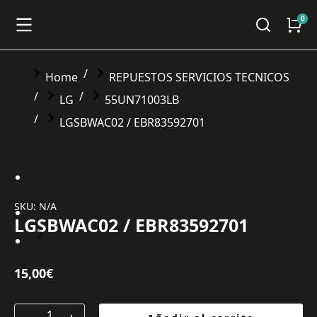
You are here:
Home
REPUESTOS SERVICIOS TECNICOS
LG
55UN71003LB
LGSBWAC02 / EBR83592701
SKU: N/A
LGSBWAC02 / EBR83592701
15,00
€