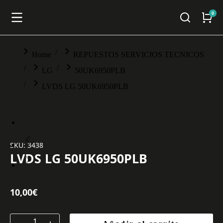
You are here:
Home
REPUESTOS SERVICIOS TECNICOS
LG
50UK6950PLB
LVDS LG 50UK6950PLB
SKU: 3438
LVDS LG 50UK6950PLB
10,00
€