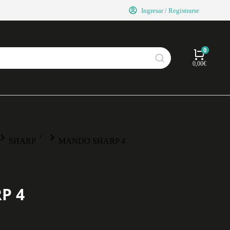
Ingresar / Registrarse
0,00
€
SHARP
MANDO SHARP 4
P 4