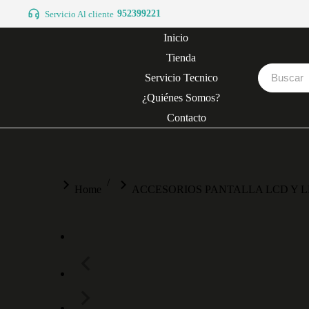
952399221
Servicio Al cliente
Inicio
Tienda
Servicio Tecnico
¿Quiénes Somos?
Contacto
You are here:
Home
ACCESORIOS PANTALLA LCD Y 