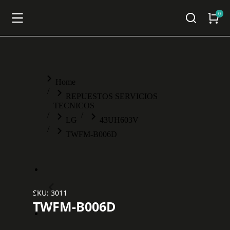
You are here:
Home
REPUESTOS SERVICIOS
TECNICOS
LG
43UH603V
TWFM-B006D
SKU: 3011
TWFM-B006D