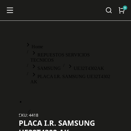
You are here:
Home
REPUESTOS SERVICIOS
TECNICOS
SAMSUNG
UE32T4302AK
PLACA I.R. SAMSUNG UE32T4302
AK
SKU: 4418
PLACA I.R. SAMSUNG