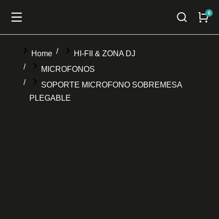
You are here:
Home
HI-FII & ZONA DJ
MICROFONOS
SOPORTE MICROFONO SOBREMESA
PLEGABLE