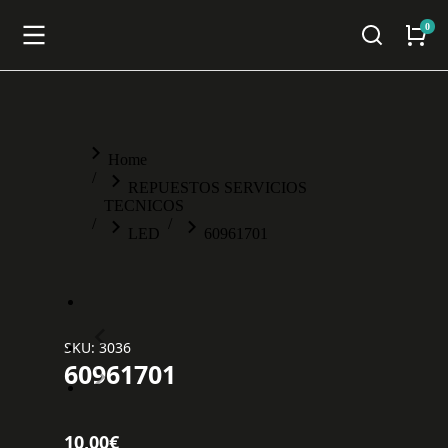
You are here:
Home
REPUESTOS SERVICIOS
TECNICOS
LED
60961701
SKU: 3036
60961701
10,00
€