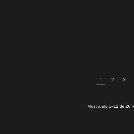
€
LC215DT9 A
30,00
€
1
2
3
Mostrando 1–12 de 26 r