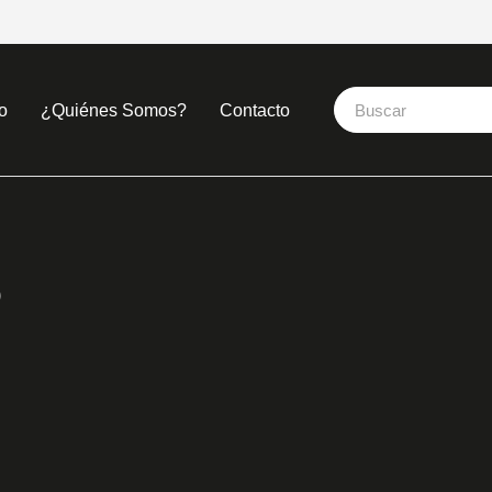
o
¿Quiénes Somos?
Contacto
D