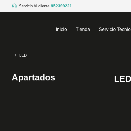
952399221
Servicio Al cliente
Inicio
Tienda
Servicio Tecnic
LED
You are here:
Apartados
LE