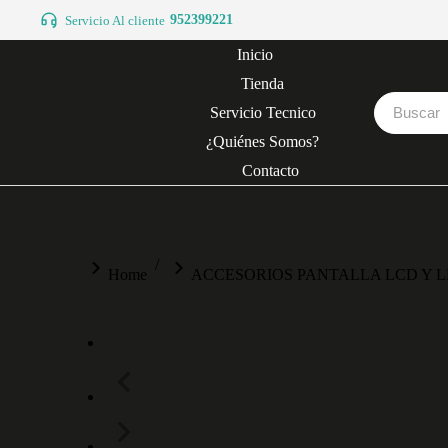
952399221
Servicio Al cliente
Inicio
Tienda
Servicio Tecnico
¿Quiénes Somos?
Contacto
You are here:
Home
ACCESORIOS PANTALLA LCD Y 