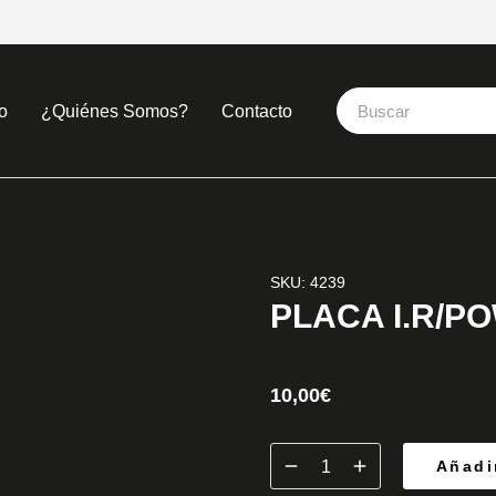
o
¿Quiénes Somos?
Contacto
SKU: 4239
PLACA I.R/P
10,00
€
Añadir