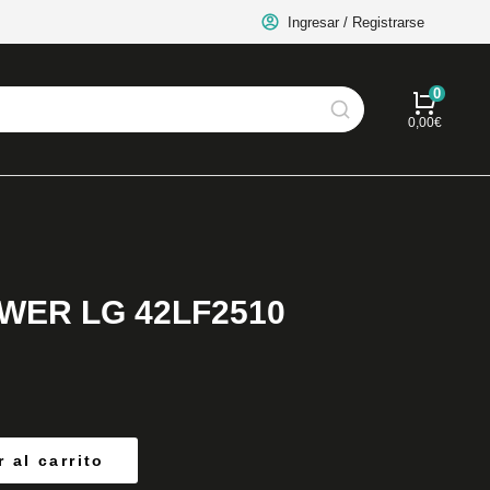
Ingresar / Registrarse
0,00
€
OWER LG 42LF2510
 al carrito