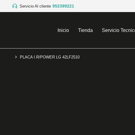
952399221
Servicio Al cliente
Inicio
Tienda
Servicio Tecnic
PLACA I.R/POWER LG 42LF2510
You are here: