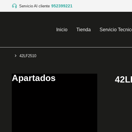
952399221
Servicio Al cliente
Inicio
Tienda
Servicio Tecnic
42LF2510
You are here:
Apartados
42L