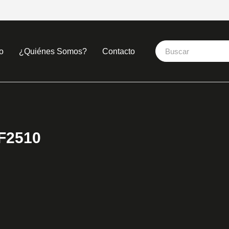
o
¿Quiénes Somos?
Contacto
F2510