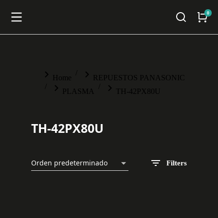
You are here:
Home
REPUESTOS PANASONIC
PLASMA
TH-42PX80U
TH-42PX80U
Filters