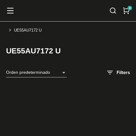
UE55AU7172 U
You are here:
UE55AU7172 U
Filters