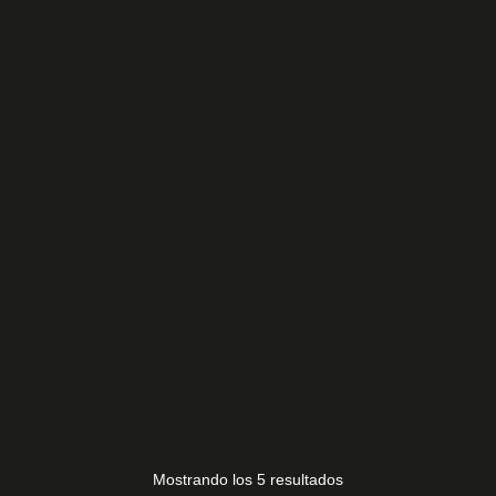
BN96-39821 F
15,00
€
BN96-53076 A
55,00
€
Mostrando los 5 resultados