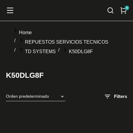
You are here:
Home
REPUESTOS SERVICIOS TECNICOS
TD SYSTEMS
K50DLG8F
K50DLG8F
Filters