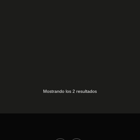
V500DJ5-CQS1
40,00
€
PLACA I.R. TD SYSTEMS
K50DLG8F
10,00
€
Mostrando los 2 resultados