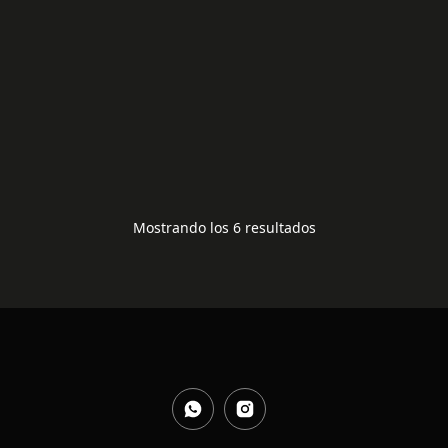
BANANA NAKAMICHI
NEGRA
7,00
€
BANANA MACHO
NAKAMICHI ROJO
7,00
€
Mostrando los 6 resultados