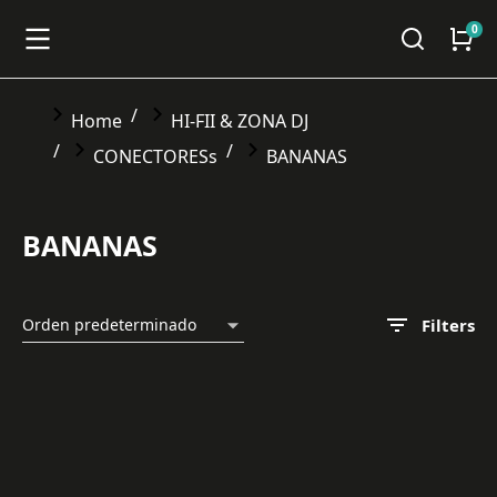
You are here:
Home
HI-FII & ZONA DJ
CONECTORESs
BANANAS
BANANAS
Filters