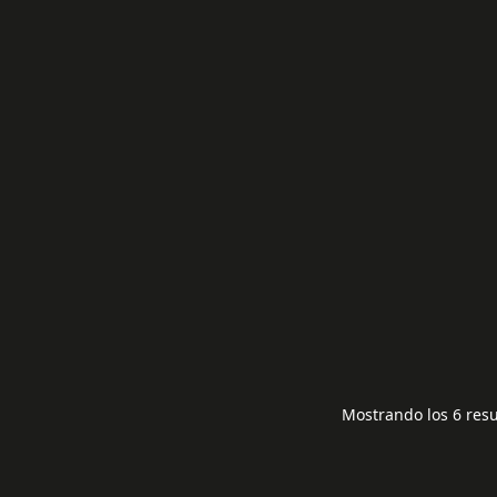
LG 32LV2500
LVDS LG 32LV2500
35,00
€
10,00
€
Mostrando los 6 res