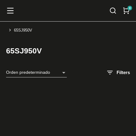
65SJ950V
You are here:
65SJ950V
Filters