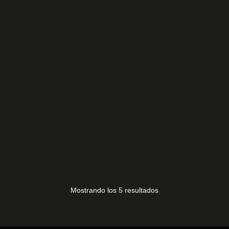
LGSBWAC72
15,00
€
Mostrando los 5 resultados