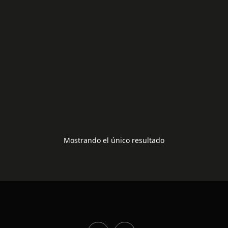
BN96-03833 A
30,00
€
Mostrando el único resultado