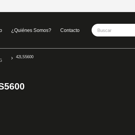
o
¿Quiénes Somos?
Contacto
42LS5600
G
S5600