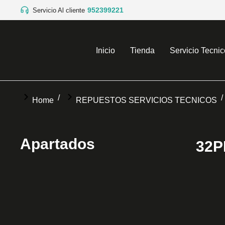
952399221
Servicio Al cliente
Inicio
Tienda
Servicio Tecnic
You are here:
Home
REPUESTOS SERVICIOS TECNICOS
Apartados
32P