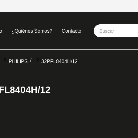
o
¿Quiénes Somos?
Contacto
PHILIPS
32PFL8404H/12
FL8404H/12