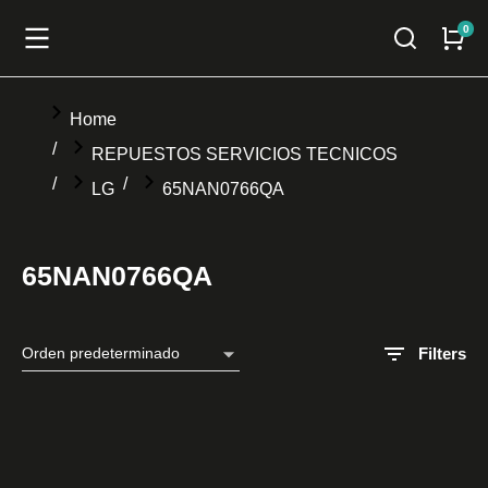
You are here:
Home
REPUESTOS SERVICIOS TECNICOS
LG
65NAN0766QA
65NAN0766QA
Filters