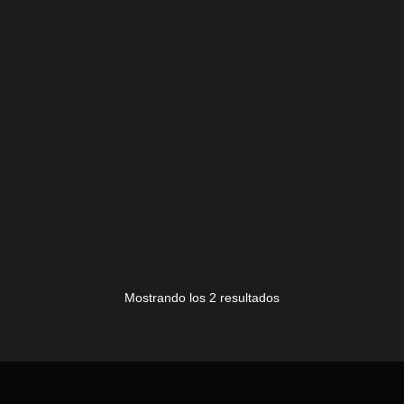
1AA4B10N17700A
20,00
€
1AA4B10E3420A
30,00
€
Mostrando los 2 resultados