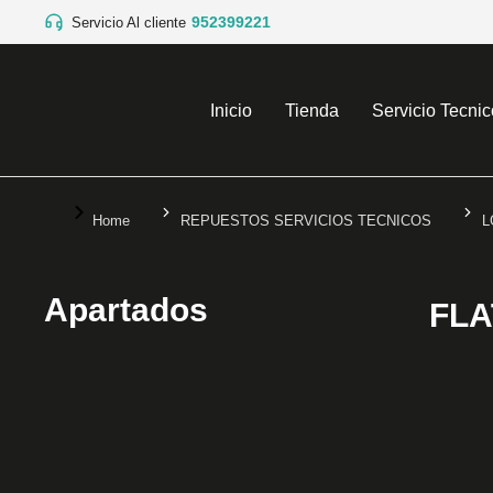
952399221
Servicio Al cliente
Inicio
Tienda
Servicio Tecnic
You are here:
Home
REPUESTOS SERVICIOS TECNICOS
L
Apartados
FLA