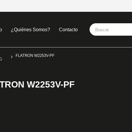
o
¿Quiénes Somos?
Contacto
FLATRON W2253V-PF
G
TRON W2253V-PF