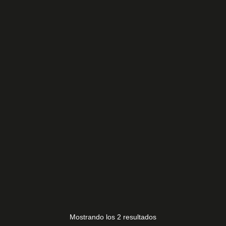
OKI L24VC-PHTUV
15,00
€
17CON07-02
30,00
€
Mostrando los 2 resultados